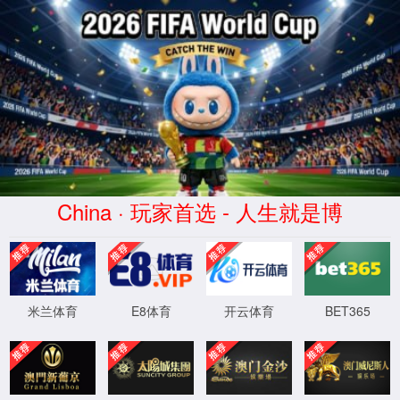
2007so太阳集团
【决战年终】凝心聚力攻三关 决胜收官谱新篇
作者: 石桥 发布日期: 2025年12月15日 来源: 2007so太阳集团股份
有限公司
12月，是决战决胜的冲锋时刻，是收官交卷的关
键节点。面对全年目标任务，2007so太阳集团紧扣山
东能源集团、新材料公司各项年度攻坚部署，思想再
警醒、责任再压实、作风再转变、措施再强化，聚焦
安全生产、市场销售、经营效益三大核心战场，靶向
施策、精准发力，全力以赴冲刺年终收官之战，誓以