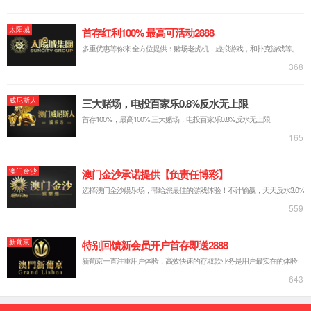
（职工正在参与“隐患随手拍”活动）
他们摒弃“走马观花”式检查，采取“现场看、随
机问、查记录”的方式，对发现的隐患建立“问题清
单、责任清单、整改清单”，明确整改责任人、整改
措施和整改时限，实行“销号式”管理，确保隐患排查
“零盲区”、整改落实“零容忍”。
同时，针对冬季安全生产特点，重点强化设备防